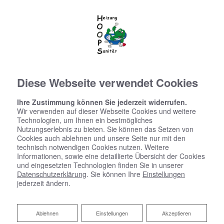
Diese Webseite verwendet Cookies
Ihre Zustimmung können Sie jederzeit widerrufen.
Wir verwenden auf dieser Webseite Cookies und weitere
Ihre Flüssiggasheizung von Malte
Technologien, um Ihnen ein bestmögliches
Nutzungserlebnis zu bieten. Sie können das Setzen von
Hoops Heizung u. Sanitär
Cookies auch ablehnen und unsere Seite nur mit den
technisch notwendigen Cookies nutzen. Weitere
Informationen, sowie eine detaillierte Übersicht der Cookies
Nachhaltig heizen ohne Gasanschluss
und eingesetzten Technologien finden Sie in unserer
Datenschutzerklärung
. Sie können Ihre
Einstellungen
Sie wollen die Vorteile einer Gasheizung genießen,
jederzeit ändern.
haben aber keinen Gasanschluss? Wir helfen Ihnen!
Wir sind Ihr Partner aus Cuxhaven für
Ablehnen
Ablehnen
Einstellungen
Akzeptieren
Flüssiggasheizungen – von der Planung über die