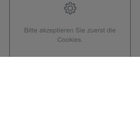
Bitte akzeptieren Sie zuerst die
Cookies.
Kontakt
Malte Hoops Heizung u. Sanitär
Brockeswalder Weg 10