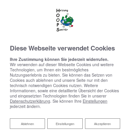
Diese Webseite verwendet Cookies
Ihre Zustimmung können Sie jederzeit widerrufen.
Wir verwenden auf dieser Webseite Cookies und weitere
Fugenloses Bad
Technologien, um Ihnen ein bestmögliches
Nutzungserlebnis zu bieten. Sie können das Setzen von
Cookies auch ablehnen und unsere Seite nur mit den
Ihre individuelle Wohlfühloase
technisch notwendigen Cookies nutzen. Weitere
Informationen, sowie eine detaillierte Übersicht der Cookies
und eingesetzten Technologien finden Sie in unserer
Ob Neubau oder Sanierung: Ein fugenloses Bad ist ein
Datenschutzerklärung
. Sie können Ihre
Einstellungen
ästhetisches Highlight, das mit vielen Vorteilen
jederzeit ändern.
gegenüber klassischen Kacheln auftrumpft. Malte
Hoops Heizung u. Sanitär hilft Ihnen zu Ihrem Traumbad
in und um Cuxhaven.
Ablehnen
Ablehnen
Einstellungen
Akzeptieren