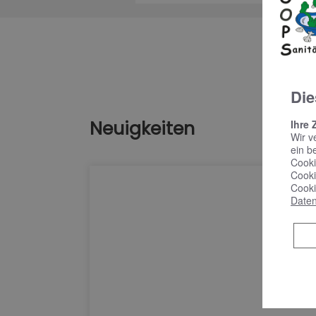
Die
Neuigkeiten
Ihre 
Wir v
ein b
Cooki
Cooki
Cooki
Daten