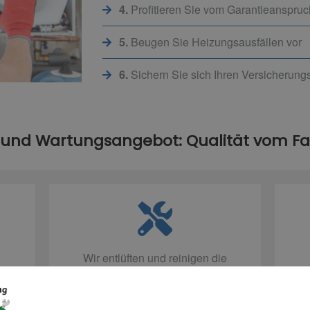
4.
Profitieren Sie vom Garantieanspru
5.
Beugen Sie Heizungsausfällen vor
6.
Sichern Sie sich Ihren Versicherun
 und Wartungsangebot: Qualität vom 
Wir entlüften und reinigen die
Anlage und tauschen
Verschleißteile