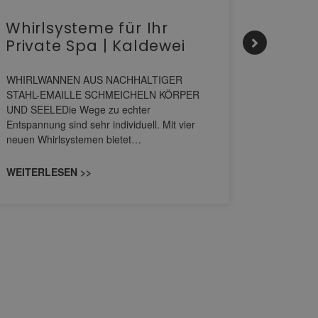
Whirlsysteme für Ihr
Gesta
Private Spa | Kaldewei
alltä
HANS
WHIRLWANNEN AUS NACHHALTIGER
STAHL-EMAILLE SCHMEICHELN KÖRPER
Stil für 
UND SEELEDie Wege zu echter
HANSAGENE
Entspannung sind sehr individuell. Mit vier
von Wascht
neuen Whirlsystemen bietet…
unterschi
konzipiert
WEITERLESEN >>
WEITERL