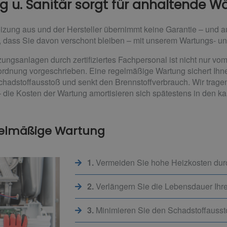
g u. Sanitär sorgt für anhaltende 
Heizung aus und der Hersteller übernimmt keine Garantie – und 
ür, dass Sie davon verschont bleiben – mit unserem Wartungs- 
ngsanlagen durch zertifiziertes Fachpersonal ist nicht nur vom
dnung vorgeschrieben. Eine regelmäßige Wartung sichert Ihn
chadstoffausstoß und senkt den Brennstoffverbrauch. Wir tragen
 die Kosten der Wartung amortisieren sich spätestens in den k
gelmäßige Wartung
1.
Vermeiden Sie hohe Heizkosten du
2.
Verlängern Sie die Lebensdauer Ihr
3.
Minimieren Sie den Schadstoffauss