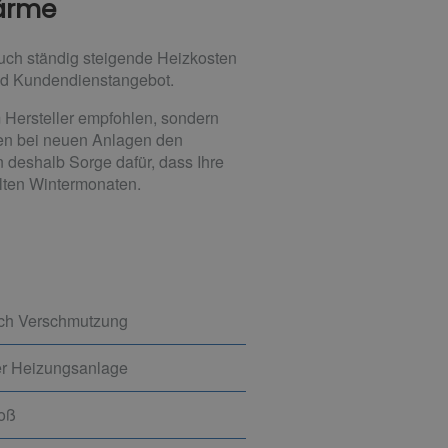
Wärme
auch ständig steigende Heizkosten
und Kundendienstangebot.
 Hersteller empfohlen, sondern
en bei neuen Anlagen den
 deshalb Sorge dafür, dass Ihre
alten Wintermonaten.
rch Verschmutzung
er Heizungsanlage
toß