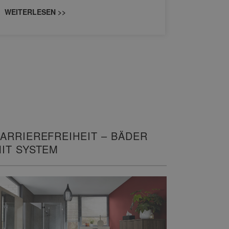
konzipiert
WEITERLESEN >>
WEITERL
ARRIEREFREIHEIT – BÄDER
IT SYSTEM