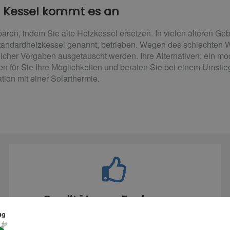
n Kessel kommt es an
aren, indem Sie alte Heizkessel ersetzen. In vielen älteren 
tandardheizkessel genannt, betrieben. Wegen des schlechten W
icher Vorgaben ausgetauscht werden. Ihre Alternativen: ein m
fen für Sie Ihre Möglichkeiten und beraten Sie bei einem Umst
ion mit einer Solarthermie.
Qualität vom Fachmann
Wir verbauen ausschließlich Markenprodukte