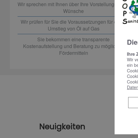
Wir sprechen mit Ihnen über Ihre Vorstellungen und
Wünsche
Wir prüfen für Sie die Voraussetzungen für einen
Umstieg von Öl auf Gas
Sie bekommen eine transparente
Die
Kostenaufstellung und Beratung zu möglichen
Fördermitteln
Ihre 
Wir v
ein b
Cooki
Cooki
Cooki
Daten
Neuigkeiten