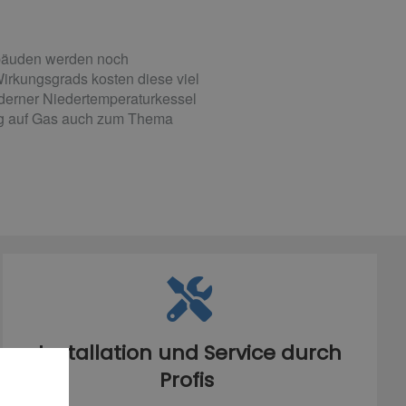
Gebäuden werden noch
irkungsgrads kosten diese viel
oderner Niedertemperaturkessel
ieg auf Gas auch zum Thema
Installation und Service durch
Profis