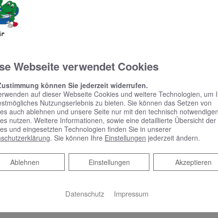
führender Hersteller
Sie profitieren von umfassenden Garantie- und
Serviceleistungen
Wir übernehmen für Sie die Installation,
Instandhaltung und Reparatur
se Webseite verwendet Cookies
Zustimmung können Sie jederzeit widerrufen.
erwenden auf dieser Webseite Cookies und weitere Technologien, um 
estmögliches Nutzungserlebnis zu bieten. Sie können das Setzen von
es auch ablehnen und unsere Seite nur mit den technisch notwendige
es nutzen. Weitere Informationen, sowie eine detaillierte Übersicht der
es und eingesetzten Technologien finden Sie in unserer
schutzerklärung
. Sie können Ihre
Einstellungen
jederzeit ändern.
Ablehnen
Ablehnen
Einstellungen
Akzeptieren
Datenschutz
Impressum