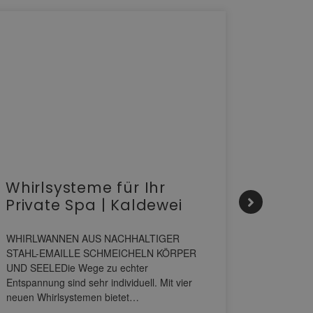
Whirlsysteme für Ihr
Gesta
Private Spa | Kaldewei
alltä
HANS
WHIRLWANNEN AUS NACHHALTIGER
STAHL-EMAILLE SCHMEICHELN KÖRPER
Stil für 
UND SEELEDie Wege zu echter
HANSAGENE
Entspannung sind sehr individuell. Mit vier
von Wascht
neuen Whirlsystemen bietet…
unterschi