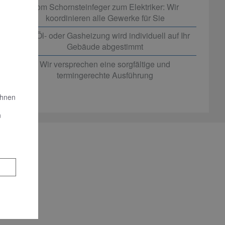
Vom Schornsteinfeger zum Elektriker: Wir
koordinieren alle Gewerke für Sie
Ihre Öl- oder Gasheizung wird individuell auf Ihr
Gebäude abgestimmt
Wir versprechen eine sorgfältige und
termingerechte Ausführung
Ihnen
n